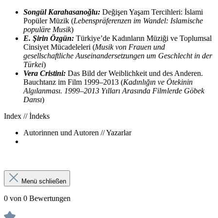
Songül Karahasanoğlu:
Değişen Yaşam Tercihleri: İslami
Popüler Müzik (
Lebenspräferenzen im Wandel: Islamische
populäre Musik
)
E. Şirin Özgün:
Türkiye’de Kadınların Müziği ve Toplumsal
Cinsiyet Mücadeleleri (
Musik von Frauen und
gesellschaftliche Auseinandersetzungen um Geschlecht in der
Türkei
)
Vera Cristini:
Das Bild der Weiblichkeit und des Anderen.
Bauchtanz im Film 1999–2013 (
Kadınlığın ve Ötekinin
Algılanması. 1999–2013 Yılları Arasında Filmlerde Göbek
Dansı
)
Index // İndeks
Autorinnen und Autoren // Yazarlar
Menü schließen
0 von 0 Bewertungen