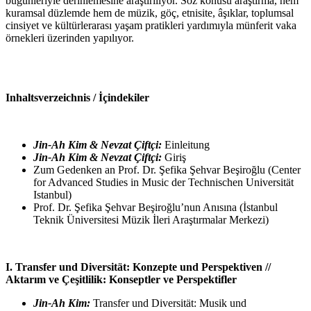
bugünleriyle derinlemesine araştırılıyor. Söz konusu araştırma, hem
kuramsal düzlemde hem de müzik, göç, etnisite, âşıklar, toplumsal
cinsiyet ve kültürlerarası yaşam pratikleri yardımıyla münferit vaka
örnekleri üzerinden yapılıyor.
Inhaltsverzeichnis / İçindekiler
Jin-Ah Kim & Nevzat Çiftçi:
Einleitung
Jin-Ah Kim & Nevzat Çiftçi:
Giriş
Zum Gedenken an Prof. Dr. Şefika Şehvar Beşiroğlu (Center
for Advanced Studies in Music der Technischen Universität
Istanbul)
Prof. Dr. Şefika Şehvar Beşiroğlu’nun Anısına (İstanbul
Teknik Üniversitesi Müzik İleri Araştırmalar Merkezi)
I. Transfer und Diversität: Konzepte und Perspektiven //
Aktarım ve Çeşitlilik: Konseptler ve Perspektifler
Jin-Ah Kim:
Transfer und Diversität: Musik und