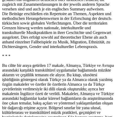
zugleich mit Zusammenfassungen in der jeweils anderen Sprache
versehen sind und auch je ein englisches Summary aufweisen.
Die Beiträge erschließen ein Repertoire an Themen, Aspekten und
methodischen Herangehensweisen in der Erforschung der deutsch-
türkischen sowie globalen Verflechtungen. Über die territorialen
Grenzen hinweg werden nationale, interkulturelle und
transkulturelle Musikpraktiken in ihrer Geschichte und Gegenwart
ausgelotet. Dies erfolgt sowohl auf theoretischer Ebene als auch
anhand einzelner Fallbeispiele zu Musik, Migration, Ethnizität, zu
Dichtersängern, Gender und interkultureller Lebenspraxis.
* * *
Bu ciltte bir araya getirilen 17 makale, Almanya, Türkiye ve Avrupa
arasındaki karşılıklı transkültürel uygulamalar bağlamında müzikte
aktarım ve çeşitlilik temasını ele alıyor. Bu kitap, ulusötesi
işbirliğinin göstergesi olarak Türkçe ya da Almanca olarak yazılmış
özgün makaleler ve özetler ile özetlerin Almanca ya da Türkçe
çevirilerinin verilmesiyle iki dilli olarak oluşturuldu; ayrıca her
makalenin İngilizce özeti de verildi. Makaleler, Almanya ve Türkiye
arasındaki bağlantılar kadar küresel bağlantıların da araştırılmasında
öne çıkan temalar, bakış açıları ve yöntemsel yaklaşımlardan oluşan
bir dağarcığı erişime açıyor. Bölgesel sınırlar bir yana ulusal,
kültürlerarası ve transkültürel müzik pratikleri, geçmişleri ve