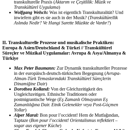
transkulturelle Praxis (
Aktarım ve Çeşitlilik: Müzik ve
Transkültürel Uygulama
)
Wolfgang Welsch:
Was ist eigentlich Transkulturalität? Und
inwiefern gibt es sie auch in der Musik? (
Transkültürellik
Aslında Nedir? Ve Hangi Surette Müzikte de Vardır?
)
II. Transkulturelle Prozesse und musikalische Praktiken:
Europa & Asien/Deutschland & Türkei // Transkültürel
Süreçler ve Müzikal Uygulamalar: Avrupa & Asya/Almanya &
Türkiye
Max Peter Baumann:
Zur Dynamik transkultureller Prozesse
in der europäisch-deutsch-türkischen Begegnung (
Avrupa-
Alman-Türk Temaslarındaki Transkültürel Süreçlerin
Dinamiğine Dair
)
Dorothea Kolland:
Von der Gleichzeitigkeit des
Ungleichzeitigen. Ethnische Traditionen oder
postmigrantische Wege (
Eş Zamanlı Olmayanın Eş
Zamanlılığına Dair. Etnik Gelenekler veya Post-Göçmen
Yollar
)
Alper Maral:
Bon pour l’occident! Hem de Mutfağından,
Taptaze (
Bon pour l’occident! Orientalismus reflektiert –
sogar aus eigener Küche
)