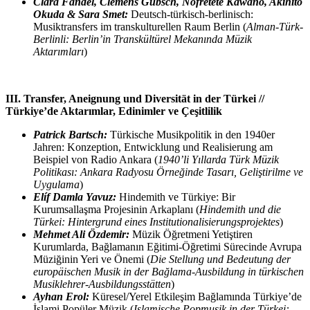
Clara Fandel, Clemens Gubsch, Nofretete Kawano, Akihito
Okuda & Sara Smet:
Deutsch-türkisch-berlinisch:
Musiktransfers im transkulturellen Raum Berlin (
Alman-Türk-
Berlinli: Berlin’in Transkültürel Mekanında Müzik
Aktarımları
)
III. Transfer, Aneignung und Diversität in der Türkei //
Türkiye’de Aktarımlar, Edinimler ve Çeşitlilik
Patrick Bartsch:
Türkische Musikpolitik in den 1940er
Jahren: Konzeption, Entwicklung und Realisierung am
Beispiel von Radio Ankara (
1940’li Yıllarda Türk Müzik
Politikası: Ankara Radyosu Örneğinde Tasarı, Geliştirilme ve
Uygulama
)
Elíf Damla Yavuz:
Hindemith ve Türkiye: Bir
Kurumsallaşma Projesinin Arkaplanı (
Hindemith und die
Türkei: Hintergrund eines Institutionalisierungsprojektes
)
Mehmet Ali Özdemir:
Müzik Öğretmeni Yetiştiren
Kurumlarda, Bağlamanın Eğitimi-Öğretimi Sürecinde Avrupa
Müziğinin Yeri ve Önemi (
Die Stellung und Bedeutung der
europäischen Musik in der Bağlama-Ausbildung in türkischen
Musiklehrer-Ausbildungsstätten
)
Ayhan Erol:
Küresel/Yerel Etkileşim Bağlamında Türkiye’de
İslami Popüler Müzik (
Islamische Popmusik in der Türkei: