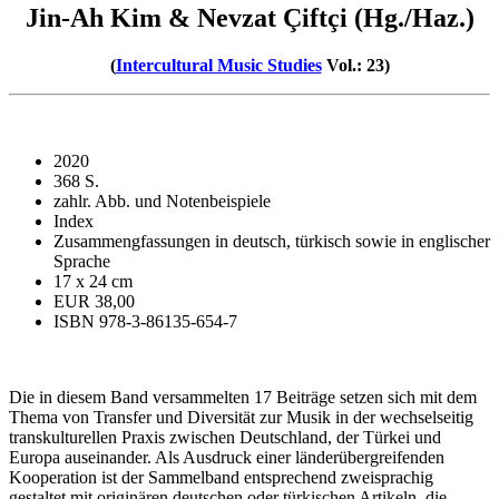
Jin-Ah Kim & Nevzat Çiftçi (Hg./Haz.)
(
Intercultural Music Studies
Vol.: 23)
2020
368 S.
zahlr. Abb. und Notenbeispiele
Index
Zusammengfassungen in deutsch, türkisch sowie in englischer
Sprache
17 x 24 cm
EUR 38,00
ISBN 978-3-86135-654-7
Die in diesem Band versammelten 17 Beiträge setzen sich mit dem
Thema von Transfer und Diversität zur Musik in der wechselseitig
transkulturellen Praxis zwischen Deutschland, der Türkei und
Europa auseinander. Als Ausdruck einer länderübergreifenden
Kooperation ist der Sammelband entsprechend zweisprachig
gestaltet mit originären deutschen oder türkischen Artikeln, die