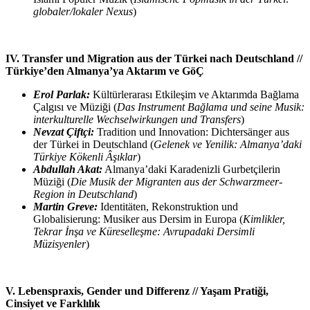
globaler/lokaler Nexus
)
IV. Transfer und Migration aus der Türkei nach Deutschland //
Türkiye’den Almanya’ya Aktarım ve GöÇ
Erol Parlak:
Kültürlerarası Etkileşim ve Aktarımda Bağlama
Çalgısı ve Müziği (
Das Instrument Bağlama und seine Musik:
interkulturelle Wechselwirkungen und Transfers
)
Nevzat Çiftçi:
Tradition und Innovation: Dichtersänger aus
der Türkei in Deutschland (
Gelenek ve Yenilik: Almanya’daki
Türkiye Kökenli Âşıklar
)
Abdullah Akat:
Almanya’daki Karadenizli Gurbetçilerin
Müziği (
Die Musik der Migranten aus der Schwarzmeer-
Region in Deutschland
)
Martin Greve:
Identitäten, Rekonstruktion und
Globalisierung: Musiker aus Dersim in Europa (
Kimlikler,
Tekrar İnşa ve Küreselleşme: Avrupadaki Dersimli
Müzisyenler
)
V. Lebenspraxis, Gender und Differenz // Yaşam Pratiği,
Cinsiyet ve Farklılık