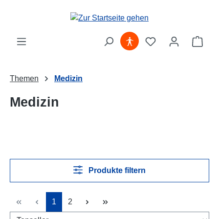
Zum Hauptinhalt springen
Ware
Themen
Medizin
Medizin
Produkte filtern
Seite
Seite
1
2