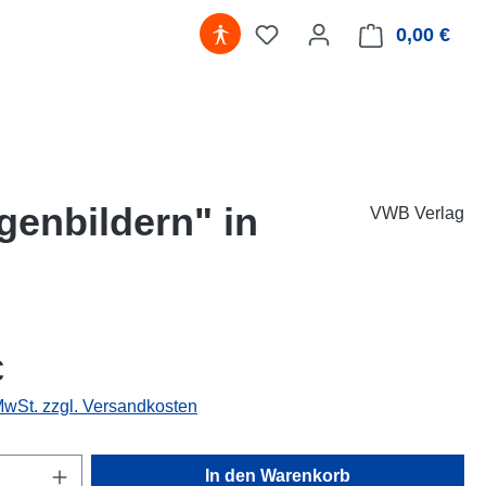
0,00 €
Ware
genbildern" in
VWB Verlag
eis:
€
 MwSt. zzgl. Versandkosten
Anzahl: Gib den gewünschten Wert ein oder
In den Warenkorb