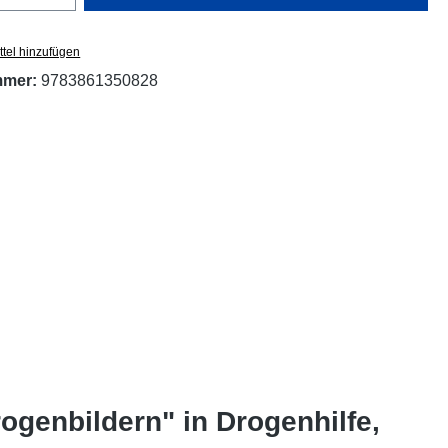
tel hinzufügen
mmer:
9783861350828
genbildern" in Drogenhilfe,