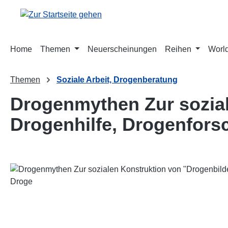
m Hauptinhalt springen
Zur Suche springen
Zur Hauptnavigation springen
Home
Themen
Neuerscheinungen
Reihen
World
Themen
Soziale Arbeit, Drogenberatung
Drogenmythen Zur sozial
Drogenhilfe, Drogenfor
Bildergalerie überspringen