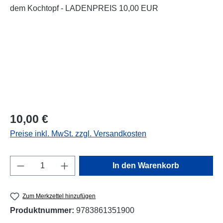
Regulärer Preis:
10,00 €
Preise inkl. MwSt. zzgl. Versandkosten
Produkt Anzahl: Gib den gewünschten Wert e
In den Warenkorb
Zum Merkzettel hinzufügen
Produktnummer:
9783861351900