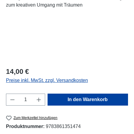
Regulärer Preis:
14,00 €
Preise inkl. MwSt. zzgl. Versandkosten
Produkt Anzahl: Gib den gewünschten Wert e
In den Warenkorb
Zum Merkzettel hinzufügen
Produktnummer:
9783861351474