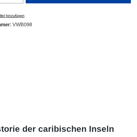
tel hinzufügen
mmer:
VWB098
orie der caribischen Inseln