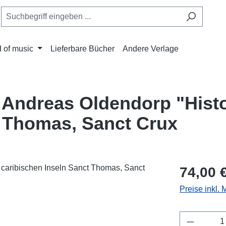
 of music
Lieferbare Bücher
Andere Verlage
 Andreas Oldendorp "Histo
t Thomas, Sanct Crux
Regulärer Pr
74,00 
Preise inkl.
Produkt 