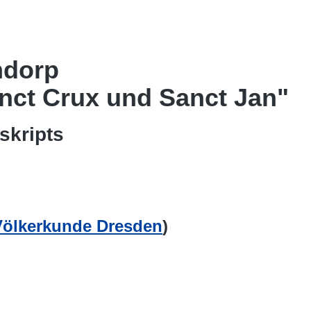
ndorp
anct Crux und Sanct Jan"
skripts
Völkerkunde Dresden
)