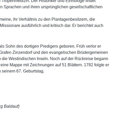
 Tropenmedizin. Der Historiker und Ethnologe findet
ren Sprachen und ihren ursprünglichen gesellschaftlichen
meine, ihr Verhältnis zu den Plantagenbesitzern, die
ssionare ausführlich und kritisch dar. Er berichtet auch
ls Sohn des dortigen Predigers geboren. Früh verlor er
em Grafen Zinzendorf und den evangelischen Brüdergemeinen
 die Westindischen Inseln. Noch auf der Rückreise begann
eine Mappe mit Zeichnungen auf 51 Blättern. 1782 folgte er
n seinem 67. Geburtstag.
rg Baldauf)