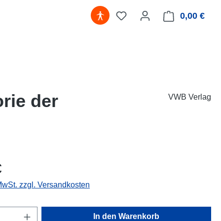
0,00 €
Ware
rie der
VWB Verlag
eis:
€
 MwSt. zzgl. Versandkosten
Anzahl: Gib den gewünschten Wert ein oder
In den Warenkorb