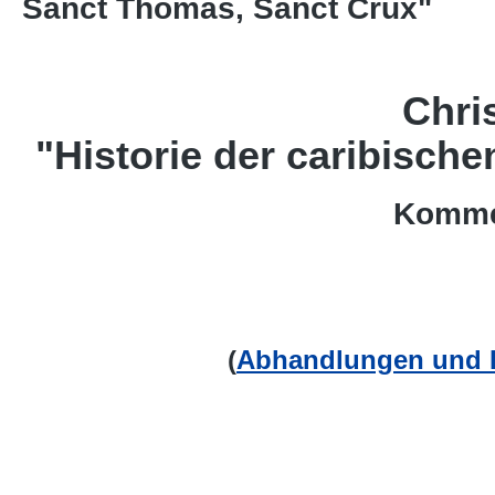
Sanct Thomas, Sanct Crux"
Chri
"Historie der caribisch
Kommen
(
Abhandlungen und B