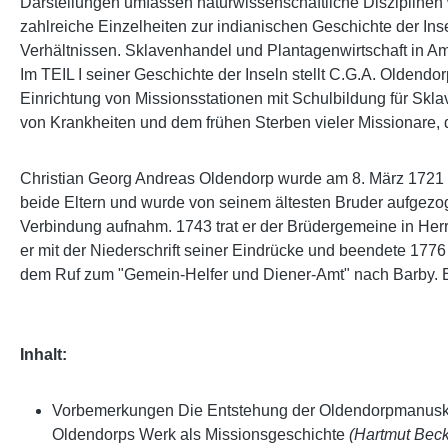
Darstellungen umfassen naturwissenschaftliche Disziplinen 
zahlreiche Einzelheiten zur indianischen Geschichte der Inse
Verhältnissen. Sklavenhandel und Plantagenwirtschaft in Am
Im TEIL I seiner Geschichte der Inseln stellt C.G.A. Oldend
Einrichtung von Missionsstationen mit Schulbildung für Skla
von Krankheiten und dem frühen Sterben vieler Missionare,
Christian Georg Andreas Oldendorp wurde am 8. März 1721 in
beide Eltern und wurde von seinem ältesten Bruder aufgezo
Verbindung aufnahm. 1743 trat er der Brüdergemeine in Her
er mit der Niederschrift seiner Eindrücke und beendete 177
dem Ruf zum "Gemein-Helfer und Diener-Amt" nach Barby. Er
Inhalt:
Vorbemerkungen Die Entstehung der Oldendorpmanuskri
Oldendorps Werk als Missionsgeschichte
(Hartmut Beck