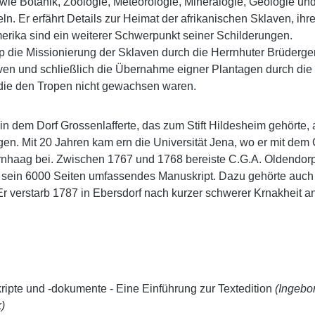
wie Botanik, Zoologie, Meteorologie, Mineralogie, Geologie und
ln. Er erfährt Details zur Heimat der afrikanischen Sklaven, ih
erika sind ein weiterer Schwerpunkt seiner Schilderungen.
orp die Missionierung der Sklaven durch die Herrnhuter Brüderge
ven und schließlich die Übernahme eigner Plantagen durch die Mi
 die den Tropen nicht gewachsen waren.
 dem Dorf Grossenlafferte, das zum Stift Hildesheim gehörte, a
gen. Mit 20 Jahren kam ern die Universität Jena, wo er mit d
rnhaag bei. Zwischen 1767 und 1768 bereiste C.G.A. Oldendorp
6 sein 6000 Seiten umfassendes Manuskript. Dazu gehörte auch 
 verstarb 1787 in Ebersdorf nach kurzer schwerer Krnakheit a
pte und -dokumente - Eine Einführung zur Textedition
(Ingebo
)