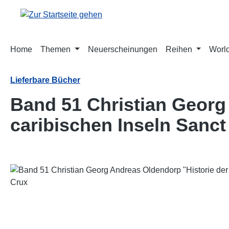
m Hauptinhalt springen
Zur Suche springen
Zur Hauptnavigation springen
Home
Themen
Neuerscheinungen
Reihen
World
Lieferbare Bücher
Band 51 Christian Georg
caribischen Inseln Sanc
Bildergalerie überspringen