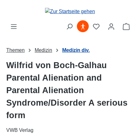
Zum Hauptinhalt springen
Ware
Themen
Medizin
Medizin div.
Wilfrid von Boch-Galhau
Parental Alienation and
Parental Alienation
Syndrome/Disorder A serious
form
VWB Verlag