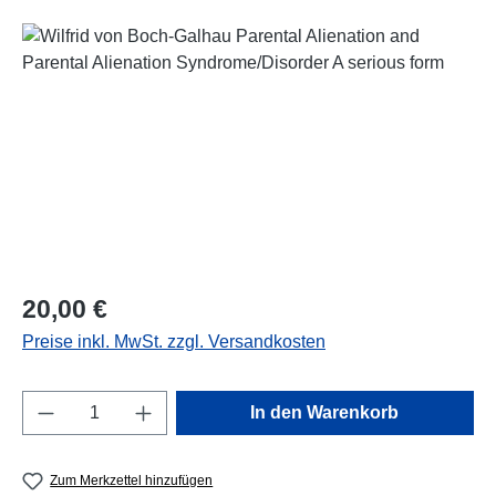
Bildergalerie überspringen
Regulärer Preis:
20,00 €
Preise inkl. MwSt. zzgl. Versandkosten
Produkt Anzahl: Gib den gewünschten Wert e
In den Warenkorb
Zum Merkzettel hinzufügen