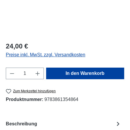
Regulärer Preis:
24,00 €
Preise inkl. MwSt. zzgl. Versandkosten
Produkt Anzahl: Gib den gewünschten Wert e
In den Warenkorb
Zum Merkzettel hinzufügen
Produktnummer:
9783861354864
Beschreibung